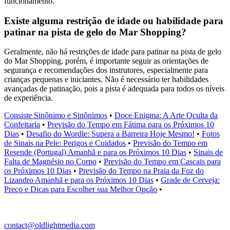
funcionamento.
Existe alguma restrição de idade ou habilidade para
patinar na pista de gelo do Mar Shopping?
Geralmente, não há restrições de idade para patinar na pista de gelo
do Mar Shopping, porém, é importante seguir as orientações de
segurança e recomendações dos instrutores, especialmente para
crianças pequenas e iniciantes. Não é necessário ter habilidades
avançadas de patinação, pois a pista é adequada para todos os níveis
de experiência.
Consiste Sinônimo e Sinônimos
•
Doce Enigma: A Arte Oculta da
Confeitaria
•
Previsão do Tempo em Fátima para os Próximos 10
Dias
•
Desafio do Wordle: Supera a Barreira Hoje Mesmo!
•
Fotos
de Sinais na Pele: Perigos e Cuidados
•
Previsão do Tempo em
Resende (Portugal) Amanhã e para os Próximos 10 Dias
•
Sinais de
Falta de Magnésio no Corpo
•
Previsão do Tempo em Cascais para
os Próximos 10 Dias
•
Previsão do Tempo na Praia da Foz do
Lizandro Amanhã e para os Próximos 10 Dias
•
Grade de Cerveja:
Preço e Dicas para Escolher sua Melhor Opção
•
contact@oldlightmedia.com