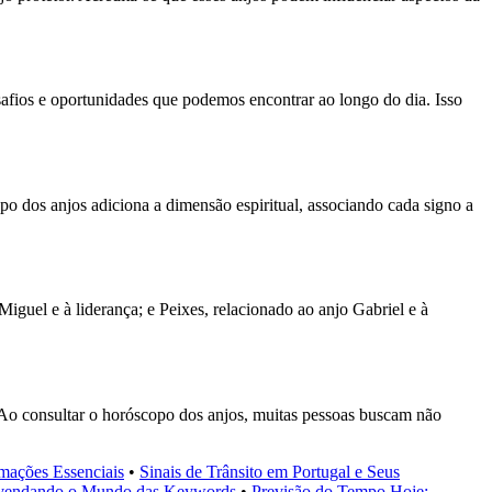
safios e oportunidades que podemos encontrar ao longo do dia. Isso
o dos anjos adiciona a dimensão espiritual, associando cada signo a
guel e à liderança; e Peixes, relacionado ao anjo Gabriel e à
a. Ao consultar o horóscopo dos anjos, muitas pessoas buscam não
mações Essenciais
•
Sinais de Trânsito em Portugal e Seus
vendando o Mundo das Keywords
•
Previsão do Tempo Hoje: