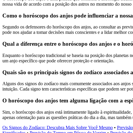
nossa vida de acordo com a posição dos astros no momento do nosso
Como o horóscopo dos anjos pode influenciar a nossa
Segundo os defensores do horóscopo dos anjos, ao consultar as previs
pode nos ajudar a tomar decisões mais conscientes e a lidar melhor co
Qual a diferença entre o horóscopo dos anjos e o hor
Enquanto o horóscopo tradicional se baseia na posição dos planetas n
um anjo específico que pode oferecer proteção e orientação.
Quais são os principais signos do zodíaco associados a
Alguns dos signos do zodíaco mais comumente associados aos anjos são
intuição. Cada signo tem características específicas que podem ser pot
O horóscopo dos anjos tem alguma ligação com a espi
Sim, o horóscopo dos anjos está intimamente ligado à espiritualidade,
apenas orientação para as questões práticas do dia a dia, mas também
Os Signos do Zodíaco: Descubra Mais Sobre Você Mesmo
•
Previsã
Significados
•
Previsão do Tempo em Póvoa de Varzim
•
Previsão do