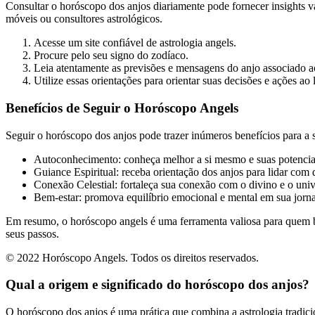
Consultar o horóscopo dos anjos diariamente pode fornecer insights val
móveis ou consultores astrológicos.
Acesse um site confiável de astrologia angels.
Procure pelo seu signo do zodíaco.
Leia atentamente as previsões e mensagens do anjo associado a
Utilize essas orientações para orientar suas decisões e ações ao 
Benefícios de Seguir o Horóscopo Angels
Seguir o horóscopo dos anjos pode trazer inúmeros benefícios para a s
Autoconhecimento: conheça melhor a si mesmo e suas potencia
Guiance Espiritual: receba orientação dos anjos para lidar com 
Conexão Celestial: fortaleça sua conexão com o divino e o univ
Bem-estar: promova equilíbrio emocional e mental em sua jorn
Em resumo, o horóscopo angels é uma ferramenta valiosa para quem bu
seus passos.
© 2022 Horóscopo Angels. Todos os direitos reservados.
Qual a origem e significado do horóscopo dos anjos?
O horóscopo dos anjos é uma prática que combina a astrologia tradici