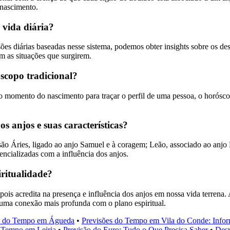
 nascimento.
 vida diária?
ões diárias baseadas nesse sistema, podemos obter insights sobre os de
m as situações que surgirem.
óscopo tradicional?
o momento do nascimento para traçar o perfil de uma pessoa, o horóscop
os anjos e suas características?
 Áries, ligado ao anjo Samuel e à coragem; Leão, associado ao anjo Mi
encializadas com a influência dos anjos.
ritualidade?
 pois acredita na presença e influência dos anjos em nossa vida terren
 uma conexão mais profunda com o plano espiritual.
o do Tempo em Águeda
•
Previsões do Tempo em Vila do Conde: Infor
 Tempo em Leiria
•
Previsão do Euro: Tudo o Que Precisa Saber
•
Des