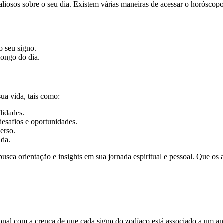
iosos sobre o seu dia. Existem várias maneiras de acessar o horóscopo d
o seu signo.
longo do dia.
ua vida, tais como:
lidades.
desafios e oportunidades.
erso.
ada.
sca orientação e insights em sua jornada espiritual e pessoal. Que os
onal com a crença de que cada signo do zodíaco está associado a um anj