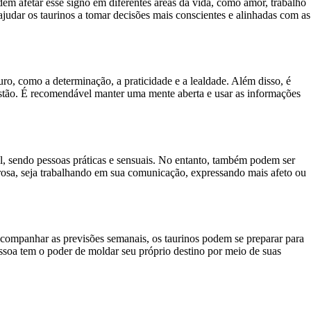
em afetar esse signo em diferentes áreas da vida, como amor, trabalho
judar os taurinos a tomar decisões mais conscientes e alinhadas com as
ouro, como a determinação, a praticidade e a lealdade. Além disso, é
questão. É recomendável manter uma mente aberta e usar as informações
l, sendo pessoas práticas e sensuais. No entanto, também podem ser
osa, seja trabalhando em sua comunicação, expressando mais afeto ou
companhar as previsões semanais, os taurinos podem se preparar para
ssoa tem o poder de moldar seu próprio destino por meio de suas