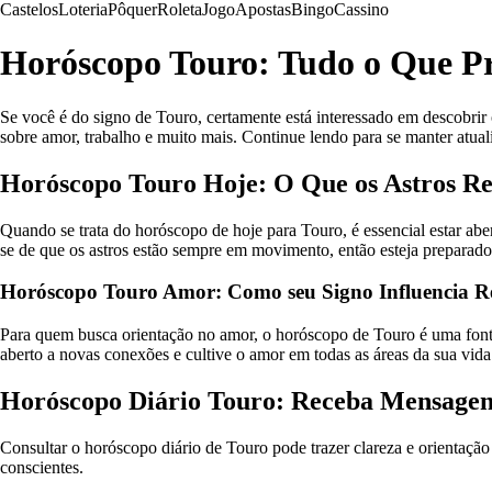
Castelos
Loteria
Pôquer
Roleta
Jogo
Apostas
Bingo
Cassino
Horóscopo Touro: Tudo o Que Pr
Se você é do signo de Touro, certamente está interessado em descobrir 
sobre amor, trabalho e muito mais. Continue lendo para se manter atual
Horóscopo Touro Hoje: O Que os Astros R
Quando se trata do horóscopo de hoje para Touro, é essencial estar ab
se de que os astros estão sempre em movimento, então esteja preparad
Horóscopo Touro Amor: Como seu Signo Influencia R
Para quem busca orientação no amor, o horóscopo de Touro é uma fonte v
aberto a novas conexões e cultive o amor em todas as áreas da sua vida
Horóscopo Diário Touro: Receba Mensagens
Consultar o horóscopo diário de Touro pode trazer clareza e orientação 
conscientes.