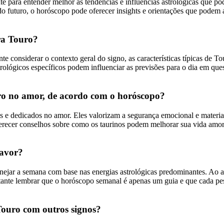
 para entender melhor as tendências e influências astrológicas que pod
 futuro, o horóscopo pode oferecer insights e orientações que podem a
ra Touro?
te considerar o contexto geral do signo, as características típicas de T
astrológicos específicos podem influenciar as previsões para o dia em 
ouro no amor, de acordo com o horóscopo?
is e dedicados no amor. Eles valorizam a segurança emocional e materia
erecer conselhos sobre como os taurinos podem melhorar sua vida amor
favor?
nejar a semana com base nas energias astrológicas predominantes. Ao a
rtante lembrar que o horóscopo semanal é apenas um guia e que cada pe
Touro com outros signos?