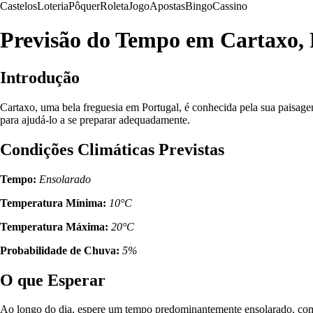
Castelos
Loteria
Pôquer
Roleta
Jogo
Apostas
Bingo
Cassino
Previsão do Tempo em Cartaxo,
Introdução
Cartaxo, uma bela freguesia em Portugal, é conhecida pela sua paisag
para ajudá-lo a se preparar adequadamente.
Condições Climáticas Previstas
Tempo:
Ensolarado
Temperatura Mínima:
10°C
Temperatura Máxima:
20°C
Probabilidade de Chuva:
5%
O que Esperar
Ao longo do dia, espere um tempo predominantemente ensolarado, com