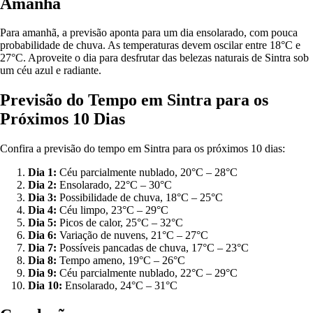
Amanhã
Para amanhã, a previsão aponta para um dia ensolarado, com pouca
probabilidade de chuva. As temperaturas devem oscilar entre 18°C e
27°C. Aproveite o dia para desfrutar das belezas naturais de Sintra sob
um céu azul e radiante.
Previsão do Tempo em Sintra para os
Próximos 10 Dias
Confira a previsão do tempo em Sintra para os próximos 10 dias:
Dia 1:
Céu parcialmente nublado, 20°C – 28°C
Dia 2:
Ensolarado, 22°C – 30°C
Dia 3:
Possibilidade de chuva, 18°C – 25°C
Dia 4:
Céu limpo, 23°C – 29°C
Dia 5:
Picos de calor, 25°C – 32°C
Dia 6:
Variação de nuvens, 21°C – 27°C
Dia 7:
Possíveis pancadas de chuva, 17°C – 23°C
Dia 8:
Tempo ameno, 19°C – 26°C
Dia 9:
Céu parcialmente nublado, 22°C – 29°C
Dia 10:
Ensolarado, 24°C – 31°C