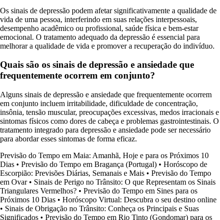
Os sinais de depressão podem afetar significativamente a qualidade de
vida de uma pessoa, interferindo em suas relações interpessoais,
desempenho acadêmico ou profissional, saúde física e bem-estar
emocional. O tratamento adequado da depressão é essencial para
melhorar a qualidade de vida e promover a recuperação do indivíduo.
Quais são os sinais de depressão e ansiedade que
frequentemente ocorrem em conjunto?
Alguns sinais de depressão e ansiedade que frequentemente ocorrem
em conjunto incluem irritabilidade, dificuldade de concentração,
insônia, tensão muscular, preocupações excessivas, medos irracionais e
sintomas físicos como dores de cabeça e problemas gastrointestinais. O
tratamento integrado para depressão e ansiedade pode ser necessário
para abordar esses sintomas de forma eficaz.
Previsão do Tempo em Maia: Amanhã, Hoje e para os Próximos 10
Dias
•
Previsão do Tempo em Bragança (Portugal)
•
Horóscopo de
Escorpião: Previsões Diárias, Semanais e Mais
•
Previsão do Tempo
em Ovar
•
Sinais de Perigo no Trânsito: O que Representam os Sinais
Triangulares Vermelhos?
•
Previsão do Tempo em Sines para os
Próximos 10 Dias
•
Horóscopo Virtual: Descubra o seu destino online
•
Sinais de Obrigação no Trânsito: Conheça os Principais e Suas
Significados
•
Previsão do Tempo em Rio Tinto (Gondomar) para os