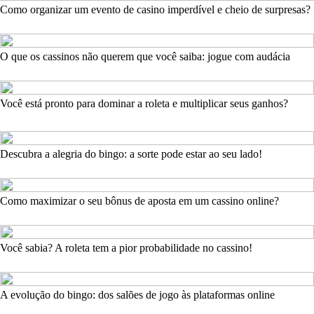
Como organizar um evento de casino imperdível e cheio de surpresas?
O que os cassinos não querem que você saiba: jogue com audácia
Você está pronto para dominar a roleta e multiplicar seus ganhos?
Descubra a alegria do bingo: a sorte pode estar ao seu lado!
Como maximizar o seu bônus de aposta em um cassino online?
Você sabia? A roleta tem a pior probabilidade no cassino!
A evolução do bingo: dos salões de jogo às plataformas online