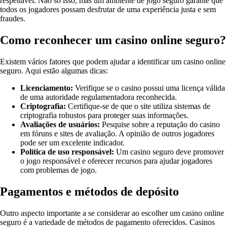
respeitável. Não só isso, mas um ambiente de jogo seguro garante que
todos os jogadores possam desfrutar de uma experiência justa e sem
fraudes.
Como reconhecer um casino online seguro?
Existem vários fatores que podem ajudar a identificar um casino online
seguro. Aqui estão algumas dicas:
Licenciamento:
Verifique se o casino possui uma licença válida
de uma autoridade regulamentadora reconhecida.
Criptografia:
Certifique-se de que o site utiliza sistemas de
criptografia robustos para proteger suas informações.
Avaliações de usuários:
Pesquise sobre a reputação do casino
em fóruns e sites de avaliação. A opinião de outros jogadores
pode ser um excelente indicador.
Política de uso responsável:
Um casino seguro deve promover
o jogo responsável e oferecer recursos para ajudar jogadores
com problemas de jogo.
Pagamentos e métodos de depósito
Outro aspecto importante a se considerar ao escolher um casino online
seguro é a variedade de métodos de pagamento oferecidos. Casinos