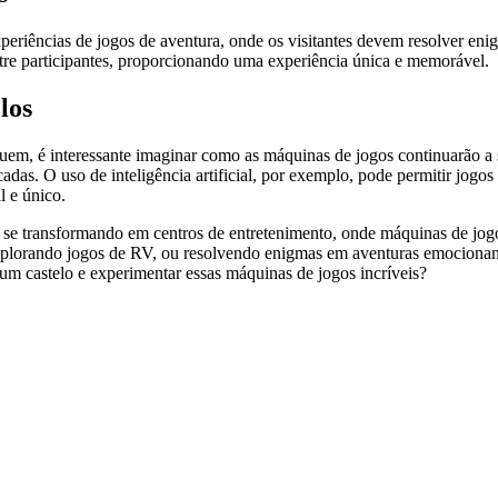
periências de jogos de aventura, onde os visitantes devem resolver eni
ntre participantes, proporcionando uma experiência única e memorável.
los
em, é interessante imaginar como as máquinas de jogos continuarão a se
cadas. O uso de inteligência artificial, por exemplo, pode permitir jogo
l e único.
stão se transformando em centros de entretenimento, onde máquinas de 
s, explorando jogos de RV, ou resolvendo enigmas em aventuras emocion
r um castelo e experimentar essas máquinas de jogos incríveis?