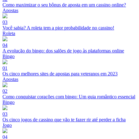
Como maximizar o seu bônus de aposta em um cassino online?
Apostas
03
Você sabia? A roleta tem a pior probabilidade no cassino!
Roleta
04
A evolução do bingo: dos salões de jogo às plataformas online
Bingo
01
Os cinco melhores sites de apostas para veteranos em 2023
Apostas
02
Como conquistar corações com bingo: Um guia romântico essencial
Bingo
03
Os cinco jogos de cassino que vão te fazer rir até perder a ficha
Jogo
04