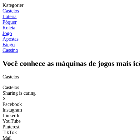
Kategorier
Castelos
Loteria
Pôquer
Roleta
Jogo
Apostas
Bingo
Cassino
Você conhece as máquinas de jogos mais icô
Castelos
Castelos
Sharing is caring
X
Facebook
Instagram
LinkedIn
YouTube
Pinterest
TikTok
Mail