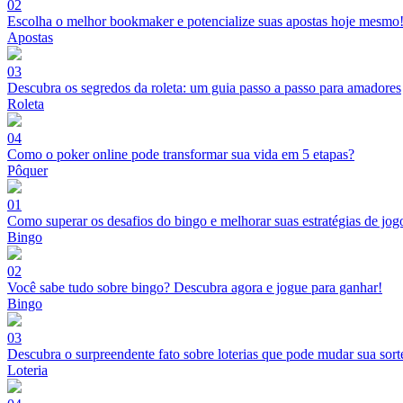
02
Escolha o melhor bookmaker e potencialize suas apostas hoje mesmo
Apostas
03
Descubra os segredos da roleta: um guia passo a passo para amadores
Roleta
04
Como o poker online pode transformar sua vida em 5 etapas?
Pôquer
01
Como superar os desafios do bingo e melhorar suas estratégias de jog
Bingo
02
Você sabe tudo sobre bingo? Descubra agora e jogue para ganhar!
Bingo
03
Descubra o surpreendente fato sobre loterias que pode mudar sua sort
Loteria