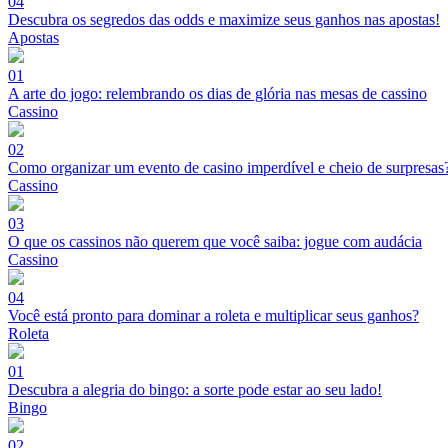
04
Descubra os segredos das odds e maximize seus ganhos nas apostas!
Apostas
01
A arte do jogo: relembrando os dias de glória nas mesas de cassino
Cassino
02
Como organizar um evento de casino imperdível e cheio de surpresas
Cassino
03
O que os cassinos não querem que você saiba: jogue com audácia
Cassino
04
Você está pronto para dominar a roleta e multiplicar seus ganhos?
Roleta
01
Descubra a alegria do bingo: a sorte pode estar ao seu lado!
Bingo
02