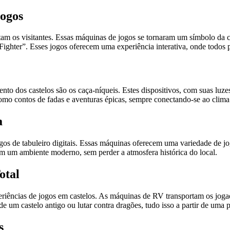
Jogos
 os visitantes. Essas máquinas de jogos se tornaram um símbolo da cu
Fighter”. Esses jogos oferecem uma experiência interativa, onde todos 
nto dos castelos são os caça-níqueis. Estes dispositivos, com suas lu
mo contos de fadas e aventuras épicas, sempre conectando-se ao clima 
a
os de tabuleiro digitais. Essas máquinas oferecem uma variedade de jo
m um ambiente moderno, sem perder a atmosfera histórica do local.
otal
eriências de jogos em castelos. As máquinas de RV transportam os joga
de um castelo antigo ou lutar contra dragões, tudo isso a partir de uma 
s